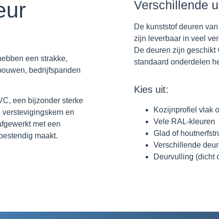
eur
Verschillende u
De kunststof deuren va
zijn leverbaar in veel v
De deuren zijn geschikt
hebben een strakke,
standaard onderdelen hee
ebouwen, bedrijfspanden
Kies uit:
PVC
, een bijzonder sterke
Kozijnprofiel vlak o
n verstevigingskern en
Vele RAL-kleuren
afgewerkt met een
Glad of houtnerfstr
-bestendig maakt.
Verschillende deu
Deurvulling (dicht 