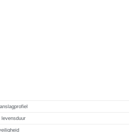
Kunststof Deuren
kozijnprofiel 70 mm
anslagprofiel
 levensduur
veiligheid