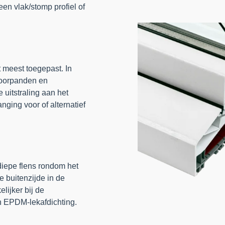
een vlak/stomp profiel of
t meest toegepast. In
toorpanden en
 uitstraling aan het
nging voor of alternatief
iepe flens rondom het
e buitenzijde in de
lijker bij de
en EPDM-lekafdichting.