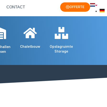
OFFERTE
CONTACT
Chaletbouw
Opslagruimte
shallen
Storage
sen