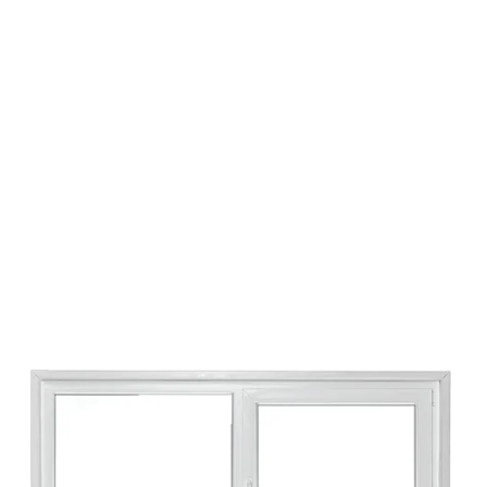
Kunststof kozijnen
met kozijnprofiel 70
mm